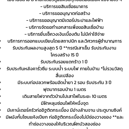
- บริการขอสินเชื่อธนาคาร
- บริการขออนุญาตก่อสร้าง
- บริการขออนุญาตมิเตอร์ประปาและไฟฟ้า
- บริการจัดขอทำเอกสารเพื่อขอสินเชื่อบ้าน
- บริการยื่นเช็ควงเงินเบื้องต้น ไม่มีค่าใช้จ่าย
บริการการออกแบบเขียนโดยสถาปนิก และวิศวกรผู้ชำนาญการ
รับประกันผลงานสูงสุด 5 ปี **กรณีเสาเข็ม รับประกันงาน
โครงสร้าง 15 ปี
รับประกันรอยแตกร้าว 1 ปี
รับประกันหลังคารั่วซึม ระบบน้ำ ระบบไฟ ภายในบ้าน *ไม่รวมวัสดุ
สิ้นเปลือง
มีระบบท่อปลวกพร้อมอัดน้ำยา 2 รอบ รับประกัน 3 ปี
ฟุตบาทรอบบ้าน 1 เมตร
เดินสายไฟจากตัวบ้านไปเสาไฟในระยะ 10 เมตร
มีฝ้าหลุมซ่อนไฟให้หนึ่งจุด
มีเคาน์เตอร์ครัวก่ออิฐติดกระเบื้อง มีอ่างล้านจาน ประตูบานซิงค์
มีผนังกั้นโซนแห้งเปียก ก่ออิฐติดกระเบื้องไม่มีช่องวางของ **และ
ทำช่องวางของให้บริเวณฝั่กบัวสองช่อง