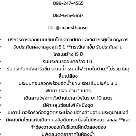
099-247-4565
082-645-5987
ID : @richesthouse
บริการการออกแบบเขียนโดยสถาปนิก และวิศวกรผู้ชำนาญการ
รับประกันผลงานสูงสุด 5 ปี **กรณีเสาเข็ม รับประกันงาน
โครงสร้าง 15 ปี
รับประกันรอยแตกร้าว 1 ปี
รับประกันหลังคารั่วซึม ระบบน้ำ ระบบไฟ ภายในบ้าน *ไม่รวมวัสดุ
สิ้นเปลือง
มีระบบท่อปลวกพร้อมอัดน้ำยา 2 รอบ รับประกัน 3 ปี
ฟุตบาทรอบบ้าน 1 เมตร
เดินสายไฟจากตัวบ้านไปเสาไฟในระยะ 10 เมตร
มีฝ้าหลุมซ่อนไฟให้หนึ่งจุด
มีเคาน์เตอร์ครัวก่ออิฐติดกระเบื้อง มีอ่างล้านจาน ประตูบานซิงค์
มีผนังกั้นโซนแห้งเปียก ก่ออิฐติดกระเบื้องไม่มีช่องวางของ **และ
ทำช่องวางของให้บริเวณฝั่กบัวสองช่อง
มีพัดลมดูดอากาศในห้องน้ำ