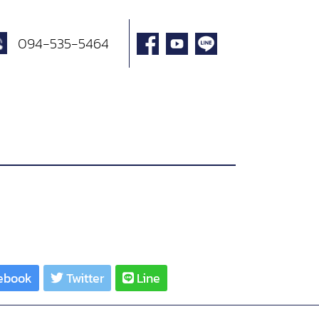
094-535-5464
ebook
Twitter
Line